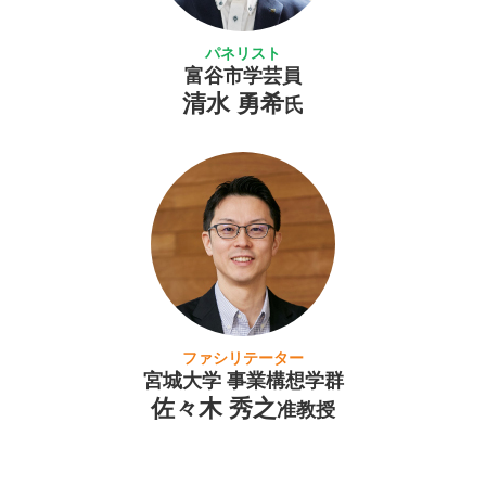
パネリスト
富谷市学芸員
清水 勇希
氏
ファシリテーター
宮城大学 事業構想学群
佐々木 秀之
准教授