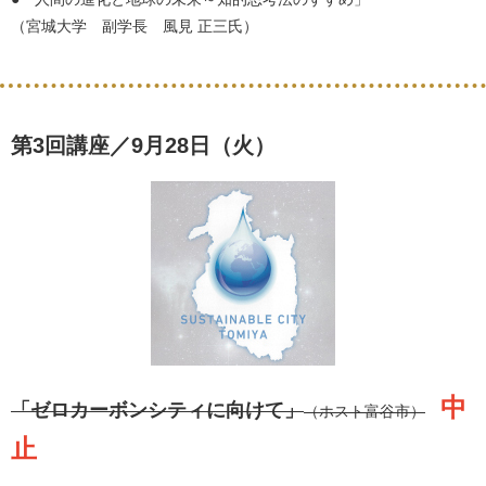
（宮城大学 副学長 風見 正三氏）
第3回講座／9月28日（火）
中
「ゼロカーボンシティに向けて」
（ホスト富谷市）
止