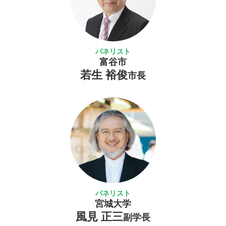
パネリスト
富谷市
若生 裕俊
市長
パネリスト
宮城大学
風見 正三
副学長