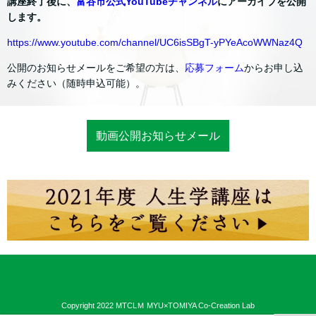
講座終了後に、
富谷市公式YouTubeチャンネル
にアーカイブを公開
します。
https://www.youtube.com/channel/UC6isSBgT-yPYeAcoWWNaz4Q
公開のお知らせメールをご希望の方は、
応募フォーム
からお申し込
みください（随時申込可能）。
動画公開お知らせメール
Copyright 2022 MTCLＭ MYU×TOMIYA Co-Creation Lab